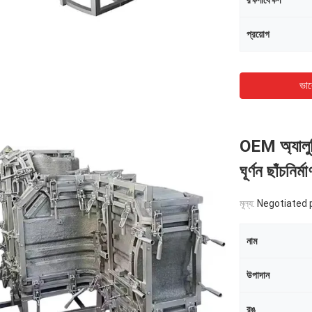
রক্ষণাবেক্ষণ
প্রয়োগ
ভাল
OEM অ্যালুমিন
ঘূর্ণন ছাঁচনির
মূল্য:
Negotiated 
নাম
উপাদান
রঙ