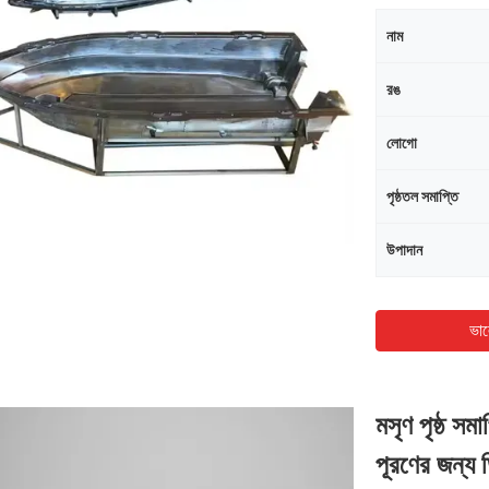
নাম
রঙ
লোগো
পৃষ্ঠতল সমাপ্তি
উপাদান
ভাল
মসৃণ পৃষ্ঠ সমাপ
পূরণের জন্য 