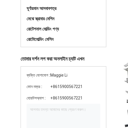
ঘূর্ণায়মান আসবাবপত্র
মেঝে স্ক্রাবার মেশিন
রোটেশনাল মোল্ডিং পণ্য
রোটোমোল্ডিং মেশিন
তোমার দর্শন লগ করা অনলাইন চ্যাট এখন
ব্যক্তি যোগাযোগ :
Maggie Li
ফোন নম্বর :
+8615900567221
হোয়াটসঅ্যাপ :
+8615900567221