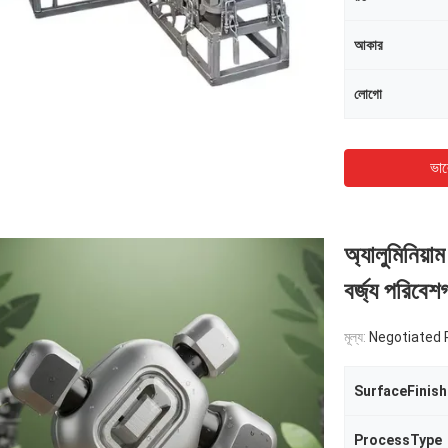
আকার
লোগো
ভাল
অ্যালুমিনিয়া
বর্জ্য পরিবেশগ
মূল্য:
Negotiated 
SurfaceFinish
ProcessType