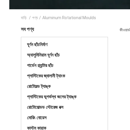
বাড়ি
/
পণ্য
/
Aluminum Rotational Moulds
সব পণ্য
কীওয়া
ঘূর্ণন ছাঁচনির্মাণ
অ্যালুমিনিয়াম ঘূর্ণন ছাঁচ
গার্ডেন প্ল্যান্টার ছাঁচ
প্লাস্টিকের জ্বালানী ট্যাংক
রোটোমল্ড ট্যাঙ্ক
প্লাস্টিকের ভূগর্ভস্থ জলের ট্যাঙ্ক
রোটোমোল্ডড স্টোরেজ বক্স
মোরিং বোয়েস
কাস্টম কায়াক