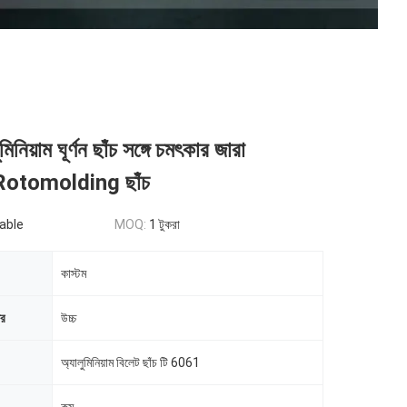
ালুমিনিয়াম ঘূর্ণন ছাঁচ সঙ্গে চমৎকার জারা
 Rotomolding ছাঁচ
able
MOQ:
1 টুকরা
কাস্টম
ের
উচ্চ
অ্যালুমিনিয়াম বিলেট ছাঁচ টি 6061