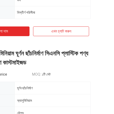
কম
বিস্তীর্ণ পরিসীমা
ো দাম
এখন চ্যাট করুন
িয়াম ঘূর্ণন ছাঁচনির্মাণ সিএনসি প্লাস্টিক পণ্য
্মাণ কাস্টমাইজড
price
MOQ:
১টি সেট
ঘূর্ণন ছাঁচনির্মাণ
অ্যালুমিনিয়াম
রৌপ্য