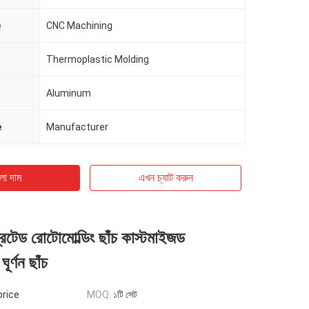
e
CNC Machining
Thermoplastic Molding
Aluminum
e
Manufacturer
ো দাম
এখন চ্যাট করুন
্রেটেড রোটোমোল্ডিং ছাঁচ কাস্টমাইজড
ঘূর্ণন ছাঁচ
price
MOQ:
১টি সেট