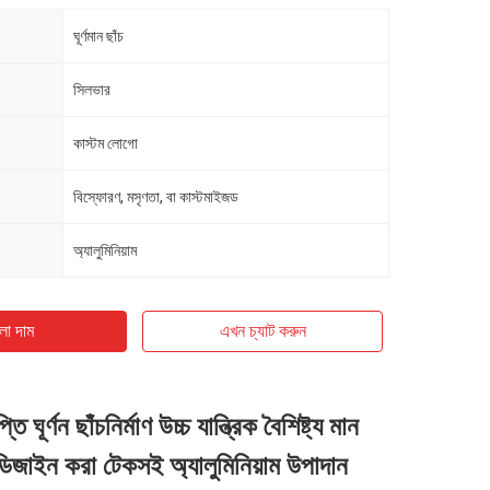
ঘূর্ণমান ছাঁচ
সিলভার
কাস্টম লোগো
বিস্ফোরণ, মসৃণতা, বা কাস্টমাইজড
অ্যালুমিনিয়াম
ো দাম
এখন চ্যাট করুন
্তি ঘূর্ণন ছাঁচনির্মাণ উচ্চ যান্ত্রিক বৈশিষ্ট্য মান
ডিজাইন করা টেকসই অ্যালুমিনিয়াম উপাদান