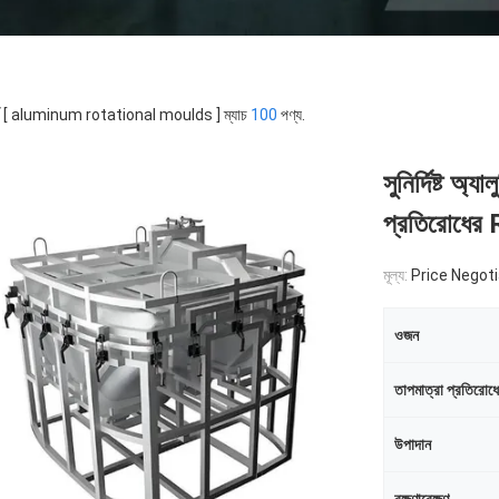
র্ড [ aluminum rotational moulds ] ম্যাচ
100
পণ্য.
সুনির্দিষ্ট অ্য
প্রতিরোধের
মূল্য:
Price Negoti
ওজন
তাপমাত্রা প্রতিরোধ
উপাদান