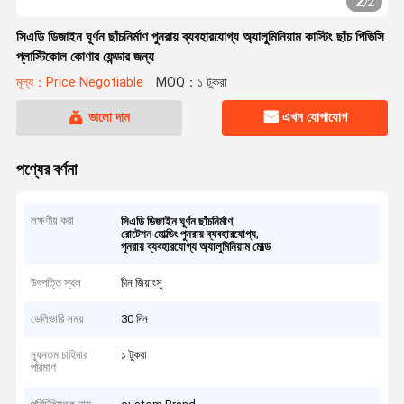
2
/
2
সিএডি ডিজাইন ঘূর্ণন ছাঁচনির্মাণ পুনরায় ব্যবহারযোগ্য অ্যালুমিনিয়াম কাস্টিং ছাঁচ পিভিসি
প্লাস্টিকোল কোণার ফেন্ডার জন্য
মূল্য：Price Negotiable
MOQ：১ টুকরা
ভালো দাম
এখন যোগাযোগ
পণ্যের বর্ণনা
লক্ষণীয় করা
,
সিএডি ডিজাইন ঘূর্ণন ছাঁচনির্মাণ
,
রোটেশন মোল্ডিং পুনরায় ব্যবহারযোগ্য
পুনরায় ব্যবহারযোগ্য অ্যালুমিনিয়াম মোল্ড
উৎপত্তি স্থল
চীন জিয়াংসু
ডেলিভারি সময়
30 দিন
ন্যূনতম চাহিদার
১ টুকরা
পরিমাণ