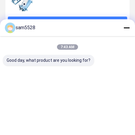
চালিয়ে
sam5528
প্রস্তাবিত পণ্য
7:43 AM
Good day, what product are you looking for?
OEM অ্যালুমিনিয়াম
OEM অ্যালুমিনিয়াম
কাস্টমাইজড
YOUGE কাস্ট
ঘূর্ণন ছাঁচনির্মাণ
কাস্টম রটো ছাঁচনির্মাণ
রটোপ্লাস্টিক ছাঁচ,
রোটোমোল্ডিং 
সিএনসি প্লাস্টিক
পন্টন ঘূর্ণন ছাঁচনির্মাণ
অ্যালুমিনিয়াম ঘূর্ণন
রোটেশনাল
পণ্য ঘূর্ণন ছাঁচনির্মাণ
পণ্য
ছাঁচনির্মাণ সরঞ্জাম
অ্যালুমিনিয়াম ছাঁ
কাস্টমাইজড
উচ্চ তাপমাত্রা
ভালো দাম
ভালো দাম
ভালো দাম
ভালো দাম
প্রতিরোধী