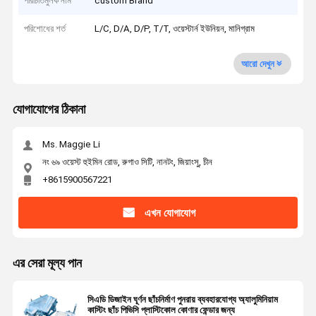
পরিচিতিমুলক নাম
custom Brand
পরিশোধের শর্ত
L/C, D/A, D/P, T/T, ওয়েস্টার্ন ইউনিয়ন, মানিগ্রাম
আরো দেখুন
যোগাযোগের ঠিকানা
Ms. Maggie Li
নং ৬৯ ওয়েস্ট হুইমিন রোড, রুগাও সিটি, নানটং, জিয়াংসু, চীন
+8615900567221
এখন যোগাযোগ
এর সেরা মূল্য পান
সিএডি ডিজাইন ঘূর্ণন ছাঁচনির্মাণ পুনরায় ব্যবহারযোগ্য অ্যালুমিনিয়াম
কাস্টিং ছাঁচ পিভিসি প্লাস্টিকোল কোণার ফেন্ডার জন্য