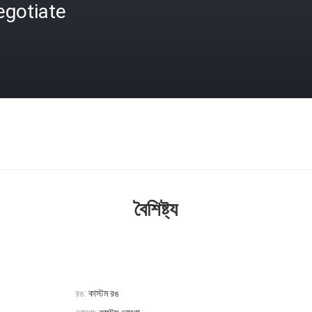
egotiate
বৈশিষ্ট্য
রঙ:
কাস্টম রঙ