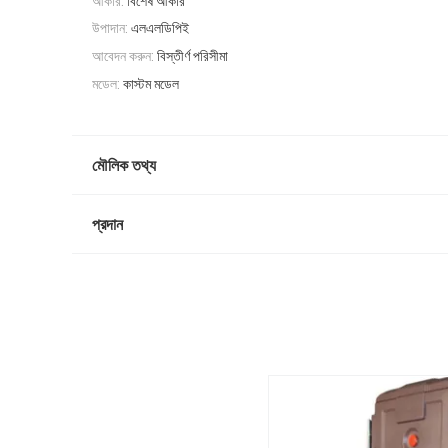
আকার:
বিশেষ আকার
উপাদান:
এলএলডিপিই
আবেদন করুন:
বিস্তীর্ণ পরিসীমা
মডেল:
কাস্টম মডেল
মৌলিক তথ্য
প্রদান