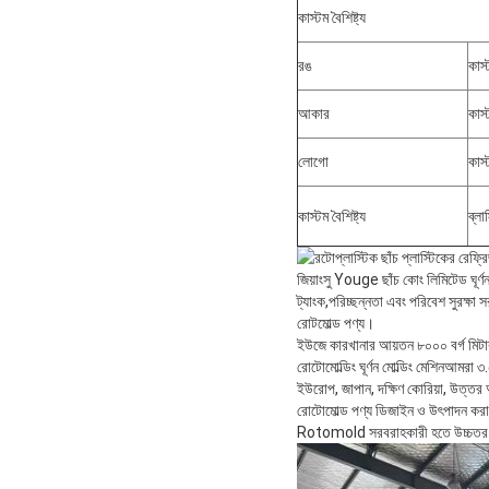
কাস্টম বৈশিষ্ট্য
রঙ
কাস
আকার
কাস
লোগো
কাস
কাস্টম বৈশিষ্ট্য
ব্লা
জিয়াংসু Youge ছাঁচ কোং লিমিটেড ঘূর
ট্যাংক,পরিচ্ছন্নতা এবং পরিবেশ সুরক্ষা সর
রোটমোল্ড পণ্য।
ইউজে কারখানার আয়তন ৮০০০ বর্গ মিটার। কা
রোটোমোল্ডিং ঘূর্ণন মোল্ডিং মেশিনআমরা 
ইউরোপ, জাপান, দক্ষিণ কোরিয়া, উত্তর 
রোটোমোল্ড পণ্য ডিজাইন ও উৎপাদন করার 
Rotomold সরবরাহকারী হতে উচ্চতর 