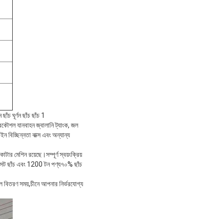
রকৌশল যানবাহন জ্বালানি ট্যাংক, জল
ইন বিচ্ছিন্নতা বাক্স এবং অন্যান্য
টার মেশিন রয়েছে।সম্পূর্ণ স্বয়ংক্রিয়
00 সেট ছাঁচ এবং 1200 টন পণ্য৭০% ছাঁচ
ীল বিতরণ সময়,চীনে আপনার নির্ভরযোগ্য