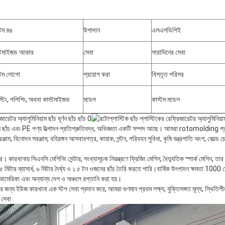
্টম রঙ
উপাদান
এলএলডিপিই
্টমাইজড আকার
সেবা
সারাদিনের সেবা
্টম লোগো
প্রয়োগ করা
বিস্তৃত পরিসর
স্টিং, পলিশিং, অথবা কাস্টমাইজড
মডেল
কাস্টম মডেল
্ণন ছাঁচ এবং PE পণ্য উত্পাদন প্রতিশ্রুতিবদ্ধ, অভিজ্ঞতা একটি সম্পদ আছে। আমরা rotomolding প্
ঞ্জাম, বিনোদন সরঞ্জাম, বহিরঙ্গন আসবাবপত্র, কায়াক, পন্টন, পরিবহন সুবিধা, কৃষি যন্ত্রপাতি অংশ, কোল্ড চে
রখানায় সিএনসি মেশিনিং সেন্টার, সংখ্যাসূচক নিয়ন্ত্রণে ফ্রিজিং মেশিন, বৈদ্যুতিক স্পার্ক মেশিন, তার কা
৩.৫ মিটার ব্যাসার্ধ, ৬ মিটার দৈর্ঘ্য ও ১.৫ টন ওজনের ছাঁচ তৈরি করতে পারি।বার্ষিক উৎপাদন ক্ষমতা 10
আমেরিকা এবং অন্যান্য দেশ ও অঞ্চলে রপ্তানি করা হয়।
জন্য ইউজ কারখানা এক স্টপ সেবা প্রদান করে, আমরা গুণমান প্রথম লক্ষ্য, যুক্তিসঙ্গত মূল্য, স্থিতিশ
সেবা .