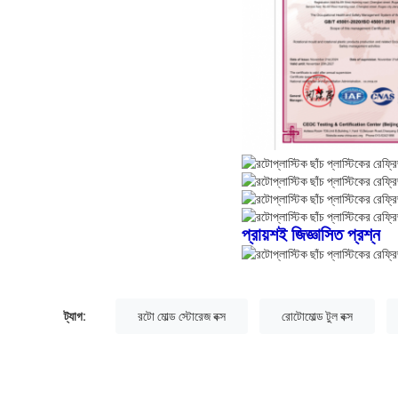
প্রায়শই জিজ্ঞাসিত প্রশ্ন
ট্যাগ:
রটো মোল্ড স্টোরেজ বক্স
রোটোমোল্ড টুল বক্স