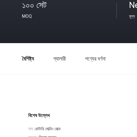
১০০ সেট
N
MOQ
মূল্য
বৈশিষ্ট্য
গ্যালারী
পণ্যের বর্ণনা
বিশেষ উল্লেখ
নাম:
রোটারি মোল্ডিং মোল্ড