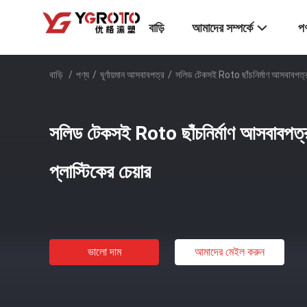
বাড়ি
আমাদের সম্পর্কে
পণ
বাড়ি
/
পণ্য
/
ঘূর্ণায়মান আসবাবপত্র
/
সলিড টেকসই Roto ছাঁচনির্মাণ আসবাবপত্র ঘূর
সলিড টেকসই Roto ছাঁচনির্মাণ আসবাবপত্র ঘূ
প্লাস্টিকের চেয়ার
ভালো দাম
আমাদের মেইল ​​করুন