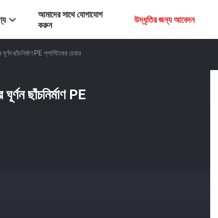
আমাদের সাথে যোগাযোগ
্য
উদ্ধৃতির জন্য আবেদন
করুন
্ণন ছাঁচনির্মাণ PE প্লাস্টিকের চেয়ার
র্ণন ছাঁচনির্মাণ PE