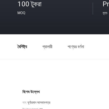
100 টুকরা
Pr
MOQ
মূল্য
বৈশিষ্ট্য
গ্যালারী
পণ্যের বর্ণনা
বিশেষ উল্লেখ
নাম:
ঘূর্ণায়মান আসবাবপত্র