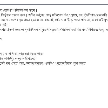
লিতে ছোটখাট পরিবর্তন করা সহজ।
নির্ভুলতা প্রদান করে। জটিল কনট্যুর, ধাতু সন্নিবেশ, flanges,এবং ছাঁচনির্মাণ থ্রেডগুল
কম পদক্ষেপের প্রয়োজন হয়এবং রঙ কখনোই ফাটতে বা ছিঁড়ে যেতে পারে না, কারণ এটি পুর
জন নেই।
ুলনায় হালকা ওজনের প্লাস্টিকের পণ্যগুলি সহজেই পরিচালনা করা যায় এবং শিপিংয়ের জন্য ক
লঃ
্ষমতা, যা খালি বা ফোম ভরা যেতে পারে;
লিউম আউটপুট জন্য অর্থনৈতিক;
 তৈরি করা যেতে পারে, উদাহরণস্বরূপ, এফডিএ প্রয়োজনীয়তা পূরণ করতে;