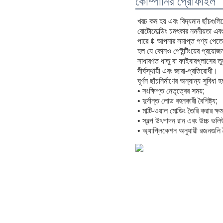
কোম্পানির প্রোফাইল
খরচ কম হয় এবং বিদ্যমান ছাঁচগু
রোটোমোল্ডিং চমৎকার নমনীয়তা এবং 
পারে ¢ আপনার সমাপ্ত পণ্য পেতে 
হল যে কোনও পেইন্টিংয়ের প্রয়ো
সাধারণত ধাতু বা ফাইবারগ্লাসের ত
দীর্ঘস্থায়ী এবং জারা-প্রতিরোধী।
ঘূর্ণন ছাঁচনির্মাণের অন্যান্য সুবিধা হ
• সংক্ষিপ্ত নেতৃত্বের সময়;
• দুর্দান্ত লোড বহনকারী বৈশিষ্ট্য;
• মাল্টি-ওয়াল মোল্ডিং তৈরি করার ক
• স্বল্প উৎপাদন রান এবং উচ্চ ভ
• অ্যাপ্লিকেশন অনুযায়ী রজনগুলি