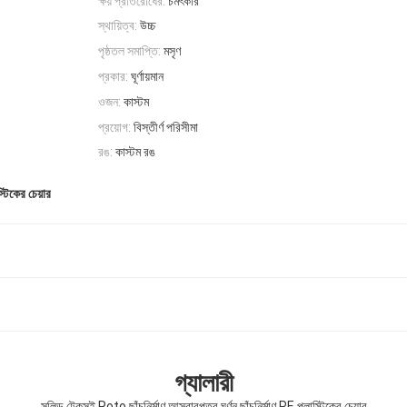
ক্ষয় প্রতিরোধের:
চমৎকার
স্থায়িত্ব:
উচ্চ
পৃষ্ঠতল সমাপ্তি:
মসৃণ
প্রকার:
ঘূর্ণায়মান
ওজন:
কাস্টম
প্রয়োগ:
বিস্তীর্ণ পরিসীমা
রঙ:
কাস্টম রঙ
্টিকের চেয়ার
গ্যালারী
সলিড টেকসই Roto ছাঁচনির্মাণ আসবাবপত্র ঘূর্ণন ছাঁচনির্মাণ PE প্লাস্টিকের চেয়ার