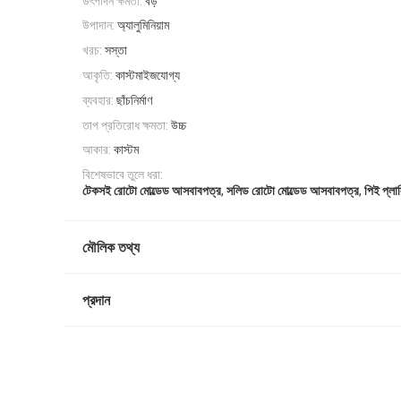
উৎপাদন ক্ষমতা:
বড়
উপাদান:
অ্যালুমিনিয়াম
খরচ:
সস্তা
আকৃতি:
কাস্টমাইজযোগ্য
ব্যবহার:
ছাঁচনির্মাণ
তাপ প্রতিরোধ ক্ষমতা:
উচ্চ
আকার:
কাস্টম
বিশেষভাবে তুলে ধরা:
,
,
টেকসই রোটো মোল্ডেড আসবাবপত্র
সলিড রোটো মোল্ডেড আসবাবপত্র
পিই প্লাস
মৌলিক তথ্য
প্রদান