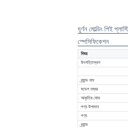
ঘূর্ণন মোল্ডিং পিই প্
স্পেসিফিকেশন
বিষয়
উৎপত্তিস্থল
ব্র্যান্ড নাম
মডেল নম্বর
আকৃতির মোড
পণ্য উপাদান
পণ্য
ব্র্যান্ড