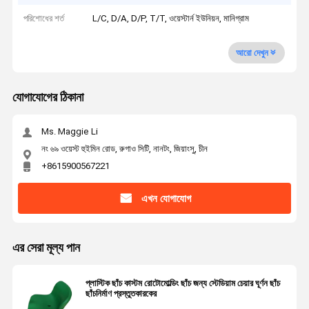
পরিশোধের শর্ত
L/C, D/A, D/P, T/T, ওয়েস্টার্ন ইউনিয়ন, মানিগ্রাম
আরো দেখুন
যোগাযোগের ঠিকানা
Ms. Maggie Li
নং ৬৯ ওয়েস্ট হুইমিন রোড, রুগাও সিটি, নানটং, জিয়াংসু, চীন
+8615900567221
এখন যোগাযোগ
এর সেরা মূল্য পান
প্লাস্টিক ছাঁচ কাস্টম রোটোমোল্ডিং ছাঁচ জন্য স্টেডিয়াম চেয়ার ঘূর্ণন ছাঁচ
ছাঁচনির্মাণ প্রস্তুতকারকের