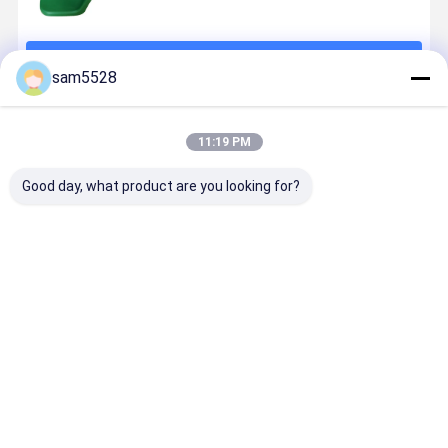
চালিয়ে
sam5528
প্রস্তাবিত পণ্য
11:19 PM
Good day, what product are you looking for?
রোটারি মোল্ড কাস্টম
রোটো মোল্ড
বড় ক্যাপাসিটি
OEM রোটোমোল্
শিশুদের প্লাস্টিকের
আউটডোর
Rotomolded
আসবাবপত্র
খেলনা আউটডোর
আসবাবপত্র চেয়ার
আসবাবপত্র
প্লাস্টিকের
কার্টুন সজ্জা
ইকো বন্ধুত্বপূর্ণ
Rotoplastic
রোটেশনাল মোল্ড
আবহাওয়া প্রতিরোধী
ছাঁচ LED হালকা
চেয়ার রোটোমোল্ড
ভালো দাম
ভালো দাম
ভালো দাম
ভালো দাম
খেলনা প্লাস্টিক পার্ক
কোম্পানি
জন্য