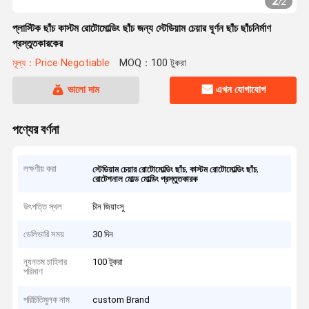
2
/
2
প্লাস্টিক ছাঁচ কাস্টম রোটোমোল্ডিং ছাঁচ জন্য স্টেডিয়াম চেয়ার ঘূর্ণন ছাঁচ ছাঁচনির্মাণ
প্রস্তুতকারকের
মূল্য：Price Negotiable
MOQ：100 টুকরা
ভালো দাম
এখন যোগাযোগ
পণ্যের বর্ণনা
লক্ষণীয় করা
,
,
স্টেডিয়াম চেয়ার রোটোমোল্ডিং ছাঁচ
কাস্টম রোটোমোল্ডিং ছাঁচ
রোটেশনাল মোল্ড মোল্ডিং প্রস্তুতকারক
উৎপত্তি স্থল
চীন জিয়াংসু
ডেলিভারি সময়
30 দিন
ন্যূনতম চাহিদার
100 টুকরা
পরিমাণ
পরিচিতিমুলক নাম
custom Brand