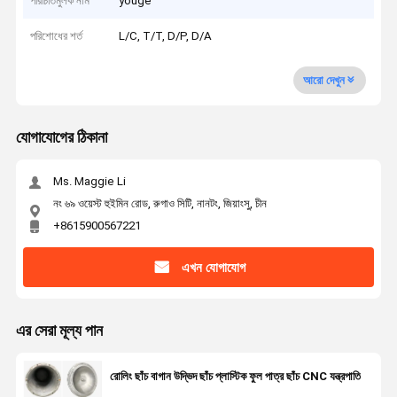
পরিচিতিমুলক নাম
youge
পরিশোধের শর্ত
L/C, T/T, D/P, D/A
আরো দেখুন
যোগাযোগের ঠিকানা
Ms. Maggie Li
নং ৬৯ ওয়েস্ট হুইমিন রোড, রুগাও সিটি, নানটং, জিয়াংসু, চীন
+8615900567221
এখন যোগাযোগ
এর সেরা মূল্য পান
রোলিং ছাঁচ বাগান উদ্ভিদ ছাঁচ প্লাস্টিক ফুল পাত্র ছাঁচ CNC যন্ত্রপাতি