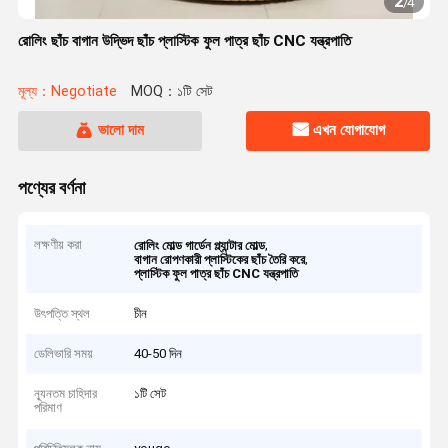
2
/
4
রোলিং ছাঁচ বাগান উদ্ভিদ ছাঁচ প্লাস্টিক ফুল পাত্র ছাঁচ CNC যন্ত্রপাতি
মূল্য：Negotiate
MOQ：১টি সেট
ভালো দাম
এখন যোগাযোগ
পণ্যের বর্ণনা
লক্ষণীয় করা
,
রোলিং মোল্ড গার্ডেন প্ল্যান্টার মোল্ড
,
বাগান রোপণকারী প্লাস্টিকের ছাঁচ তৈরি করে
প্লাস্টিক ফুল পাত্র ছাঁচ CNC যন্ত্রপাতি
উৎপত্তি স্থল
চীন
ডেলিভারি সময়
40-50 দিন
ন্যূনতম চাহিদার
১টি সেট
পরিমাণ