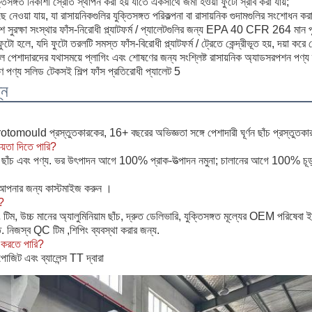
যুক্তিসঙ্গত নিকাশী স্রোত স্থাপন করা হয় যাতে একসাথে জমা হওয়া ফুটো স্রাব করা যায়;
 নেওয়া যায়, যা রাসায়নিকগুলির যুক্তিসঙ্গত পরিকল্পনা বা রাসায়নিক গুদামগুলির সংশোধন ক
 পরিবেশ সুরক্ষা সংস্থার ফাঁস-নিরোধী প্ল্যাটফর্ম / প্যালেটগুলির জন্য EPA 40 CFR 264 ম
ুটো হলে, যদি ফুটো তরলটি সমস্ত ফাঁস-বিরোধী প্ল্যাটফর্ম / ট্রেতে কেন্দ্রীভূত হয়, দয়া করে
লে পেশাদারদের যথাসময়ে প্লাগিং এবং শোষণের জন্য সংশ্লিষ্ট রাসায়নিক অ্যাডসরপশন পণ্
্ন
rotomould প্রস্তুতকারকের, 16+ বছরের অভিজ্ঞতা সঙ্গে পেশাদারী ঘূর্ণন ছাঁচ প্রস্তুতকা
য়তা দিতে পারি?
াঁচ এবং পণ্য. ভর উৎপাদন আগে 100% প্রাক-উত্পাদন নমুনা; চালানের আগে 100% চূড়ান
 আপনার জন্য কাস্টমাইজ করুন ।
?
িম, উচ্চ মানের অ্যালুমিনিয়াম ছাঁচ, দ্রুত ডেলিভারি, যুক্তিসঙ্গত মূল্যের OEM পরিষেবা ইঞ
ন্ত. নিজস্ব QC টিম ,শিপিং ব্যবস্থা করার জন্য.
ন করতে পারি?
জিট এবং ব্যালেন্স TT দ্বারা