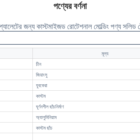
পণ্যের বর্ণনা
রুফ প্যালেটের জন্য কাস্টমাইজড রোটেশনাল মোল্ডিং পণ্য সলিড
মূল্য
চীন
জিয়াংসু
যুবকেরা
কাস্টম
ঘূর্ণনশীল ছাঁচনির্মাণ
অ্যালুমিনিয়াম
কাস্টম ছাঁচ