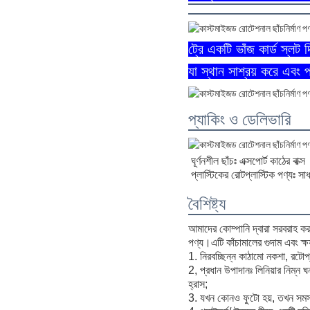
ট্রে একটি ভাঁজ কার্ড স্লট দ
যা স্থান সাশ্রয় করে এবং
প্যাকিং ও ডেলিভারি
ঘূর্ণনশীল ছাঁচঃ এক্সপোর্ট কাঠের বাক্স
প্লাস্টিকের রোটপ্লাস্টিক পণ্যঃ সাধা
বৈশিষ্ট্য
আমাদের কোম্পানি দ্বারা সরবরাহ করা 
পণ্য।এটি কাঁচামালের গুদাম এবং ক্ষয
1. নিরবচ্ছিন্ন কাঠামো নকশা, রটোপ্লা
2, প্রধান উপাদানঃ লিনিয়ার নিম্ন 
হ্রাস;
3. যখন কোনও ফুটো হয়, তখন সমস্ত 