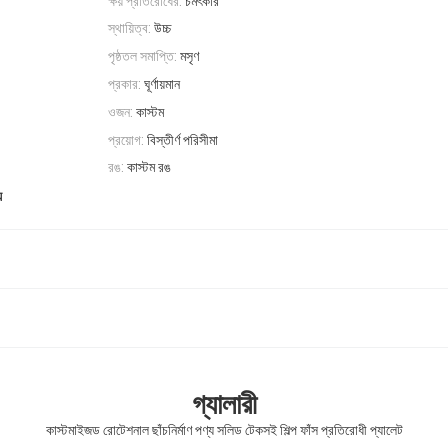
ক্ষয় প্রতিরোধের:
চমৎকার
স্থায়িত্ব:
উচ্চ
পৃষ্ঠতল সমাপ্তি:
মসৃণ
প্রকার:
ঘূর্ণায়মান
ওজন:
কাস্টম
প্রয়োগ:
বিস্তীর্ণ পরিসীমা
রঙ:
কাস্টম রঙ
য
গ্যালারী
কাস্টমাইজড রোটেশনাল ছাঁচনির্মাণ পণ্য সলিড টেকসই শিল্প ফাঁস প্রতিরোধী প্যালেট