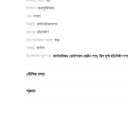
উৎপাদন ক্ষমতা:
বড়
উপাদান:
অ্যালুমিনিয়াম
খরচ:
সস্তা
আকৃতি:
কাস্টমাইজযোগ্য
ব্যবহার:
ছাঁচনির্মাণ
তাপ প্রতিরোধ ক্ষমতা:
উচ্চ
আকার:
কাস্টম
,
বিশেষভাবে তুলে ধরা:
কাস্টমাইজড রোটেশনাল মোল্ডিং পণ্য
শিল্প ঘূর্ণন ছাঁচনির্মাণ পণ্
মৌলিক তথ্য
প্রদান