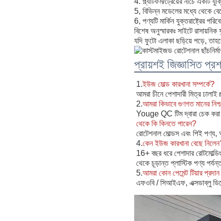
4. প্ল্যাটফর্ম/ট্রেয়ের নীচে একটি 
5, বিভিন্ন মডেলের মধ্যে থেকে বেছে
6, পণ্যটি মার্কিন যুক্তরাষ্ট্রের
বিশেষ অনুস্মারকঃ সাইটে রাসায়নিক ফ
যদি ফুটো এলাকা ছড়িয়ে পড়ে, তাহ
প্রায়শই জিজ্ঞাসিত প্রশ
1.
ইউজ মোল্ড কারখানা সম্পর্কে?
আমরা চীনে পেশাদারী মিত্র ঢালাই 
2.
আমরা কিভাবে গুণগত মানের নিশ্চ
Youge QC টিম দ্বারা চেক করা ছ
থেকে কি কিনতে পারেন?
রোটেশনাল মোল্ডস এবং পিই পণ্য,
4.
কেন ইউজ কারখানা বেছে নিলেন
16+ বছর ধরে পেশাদার রোটমোল্ডিং ট
থেকে চূড়ান্ত প্লাস্টিক পণ্য পর্য
5.
আমরা কোন পেমেন্ট টিয়ার প্রদা
এফওবি / সিআইএফ, এক্সডাব্লু ডিপো