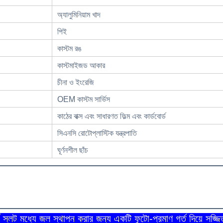
অ্যালুমিনিয়াম খাদ
পিই
কাস্টম রঙ
কাস্টমাইজড আকার
চীনা ও ইংরেজি
OEM কাস্টম সার্ভিস
কাঠের বাক্স এবং সাধারণত ফিল্ম এবং কার্ডবোর্ড
সিএনসি রোটোপ্লাস্টিক যন্ত্রপাতি
ঘূর্ণনশীল ছাঁচ
ড স্লট মধ্যে জল স্থাপন করার জন্য একটি ফুটো-প্রমাণ গর্ত দিয়ে সজ্জি