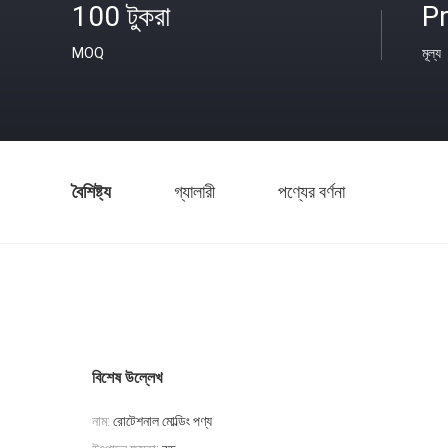
100 টুকরা
Pr
MOQ
মূল্য
বৈশিষ্ট্য
গ্যালারী
পণ্যের বর্ণনা
বিশেষ উল্লেখ
নাম:
রোটেশনাল মোল্ডিং পণ্য