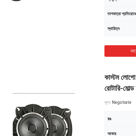
তাপমাত্রা প্রতিরোধ
স্থায়িত্ব
ভাল
কাস্টম লোগো
রোটারি-মোল্ড 
মূল্য:
Negotiate
রঙ
আকার