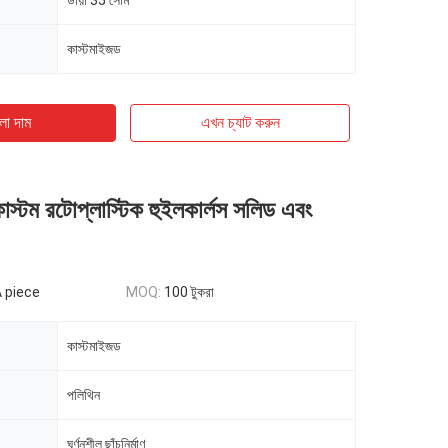
ডায়া 35 সেমি
কাস্টমাইজড
ো দাম
এখন চ্যাট করুন
াস্টম রটোপ্লাস্টিক হুইলকার্লস সলিড এবং
A piece
MOQ:
100 টুকরা
কাস্টমাইজড
পলিথিন
ঘূর্ণনশীল ছাঁচনির্মাণ