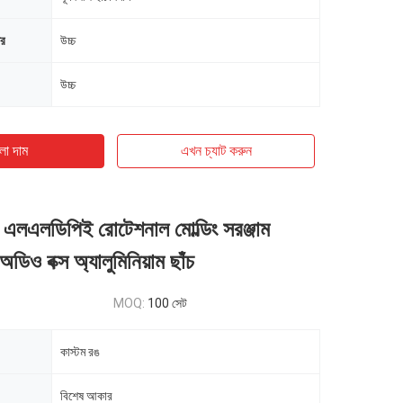
ের
উচ্চ
উচ্চ
ো দাম
এখন চ্যাট করুন
 এলএলডিপিই রোটেশনাল মোল্ডিং সরঞ্জাম
অডিও বক্স অ্যালুমিনিয়াম ছাঁচ
MOQ:
100 সেট
কাস্টম রঙ
বিশেষ আকার