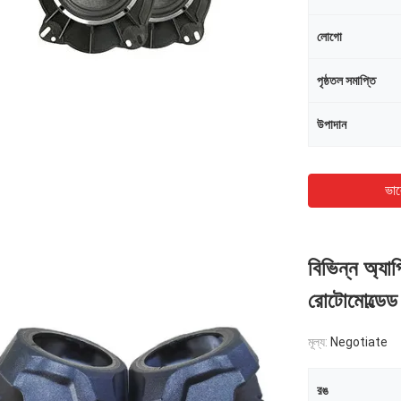
লোগো
পৃষ্ঠতল সমাপ্তি
উপাদান
ভাল
বিভিন্ন অ্যা
রোটোমোল্ডেড 
মূল্য:
Negotiate
রঙ