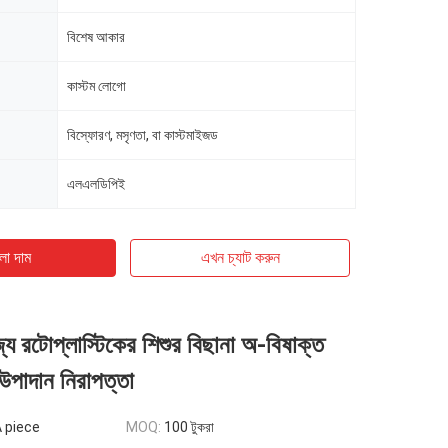
বিশেষ আকার
কাস্টম লোগো
বিস্ফোরণ, মসৃণতা, বা কাস্টমাইজড
এলএলডিপিই
ো দাম
এখন চ্যাট করুন
জ্য রটোপ্লাস্টিকের শিশুর বিছানা অ-বিষাক্ত
উপাদান নিরাপত্তা
A piece
MOQ:
100 টুকরা