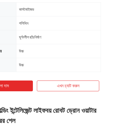
কাস্টমাইজড
পলিথিন
ঘূর্ণনশীল ছাঁচনির্মাণ
ের
উচ্চ
উচ্চ
ো দাম
এখন চ্যাট করুন
ডিং ইন্টেলিজেন্ট লাইফবয় রোবট ড্রোন ওয়াটার
ের শেল