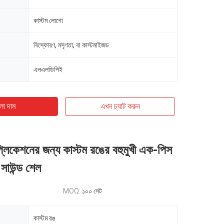
কাস্টম লোগো
বিস্ফোরণ, মসৃণতা, বা কাস্টমাইজড
এলএলডিপিই
ো দাম
এখন চ্যাট করুন
প্লিকেশনের জন্য কাস্টম রঙের বহুমুখী এক-পিস
সাউন্ড শেল
MOQ:
১০০ সেট
কাস্টম রঙ