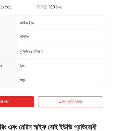
A piece
MOQ:
100 টুকরা
কাস্টমাইজড
পলিথিন
ঘূর্ণনশীল ছাঁচনির্মাণ
ের
উচ্চ
উচ্চ
ো দাম
এখন চ্যাট করুন
 রিং এবং মেরিন লাইফ বোই ইউভি প্রতিরোধী