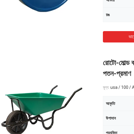
আকার
রঙ
ভাল
রোটো-মোল্ড ক
পতন-প্রমাণ
মূল্য:
usa / 100 / 
আকৃতি
উপাদান
প্রযুক্তি