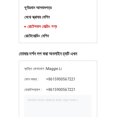
ঘূর্ণায়মান আসবাবপত্র
মেঝে স্ক্রাবার মেশিন
রোটেশনাল মোল্ডিং পণ্য
রোটোমোল্ডিং মেশিন
তোমার দর্শন লগ করা অনলাইন চ্যাট এখন
ব্যক্তি যোগাযোগ :
Maggie Li
ফোন নম্বর :
+8615900567221
হোয়াটসঅ্যাপ :
+8615900567221