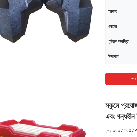
আকার
লোগো
পৃষ্ঠতল সমাপ্তি
উপাদান
ভাল
স্কুলে প্রযো
এবং গন্ধহীন 
মূল্য:
usa / 100 / 