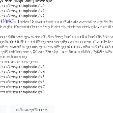
্রে কফি পাত্রে রোটপ্লাস্টিক ছাঁচ
ানি লিমিটেড।
আমাদের 16 বছরের অভিজ্ঞতা আছে রোটোমোল্ড মোল্ড ডেভেলপমেন্ট এবং প্লাস্টিক উৎপ
বহন সুবিধা, বিচ্ছিন্নতা বাক্স,টুল বক্স কৃষি পণ্য, বিনোদন পণ্য, আসবাবপত্র, খেলনা, ক্যানো, কায়াক, পন্
০০ বর্গমিটার এলাকা জুড়ে, লংমেনের ৮ টি স্টেশন, উল্লম্ব সিএনসি, তার কাটিয়া, সিএনসি টার্ন, ইডিএম,বাল্
্ত্রপাতি. ছাঁচ 3.5 মিটার থেকে 6 মিটার ব্যাসার্ধের সাথে প্রক্রিয়াজাত করা যেতে পারে. ছাঁচের বার্ষিক উত
া হয়,জার্মানি সহ যুক্তরাজ্য, ফ্রান্স, স্পেন, মার্কিন যুক্তরাষ্ট্র, কানাডা, রাশিয়া, অস্ট্রেলিয়া, মেক্সিক
ণ, প্লাস্টিক ছাঁচনির্মাণ, সমাবেশ, QC থেকে শিপিং পর্যন্ত। আমরা উচ্চ মানের ছাঁচনির্মাণ, স্থিতিশীল ডেলিভা
সরবরাহকারী হতে সাহায্য.
ুনের সাথে যোগাযোগ করতে স্বাগতম!
ং
রোটো মোল্ড প্লাস্টিকের পণ্য