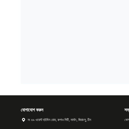
যোগাযোগ করুন
সম্
নং ৬৯ ওয়েস্ট হুইমিন রোড, রুগাও সিটি, নানটং, জিয়াংসু, চীন
কোম