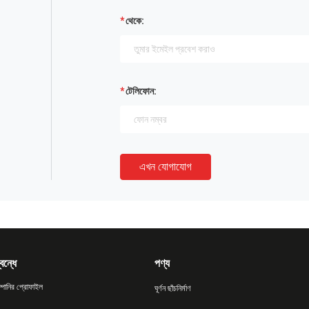
থেকে:
টেলিফোন:
এখন যোগাযোগ
বন্ধে
পণ্য
্পানির প্রোফাইল
ঘূর্ণন ছাঁচনির্মাণ