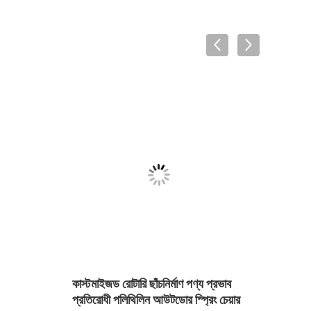
কাস্টমাইজড রোটারি ছাঁচনির্মাণ পণ্য প্রভাব
পোর্টেব
প্রতিরোধী পলিথিলিন আউটডোর স্প্রিং চেয়ার
টয়লেট 