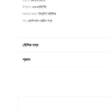
লোগো:
কাস্টম লোগো
উপাদান:
এলএলডিপিই
আবেদন করুন:
বিস্তীর্ণ পরিসীমা
নাম:
রোটেশনাল মোল্ডিং পণ্য
মৌলিক তথ্য
প্রদান