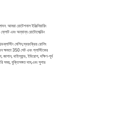
াদন. আমরা রোটেশনাল ইঞ্জিনিয়ারিং
টন ফ্লোট এবং অন্যান্য রোটোমোল্ডিং
ডব্লাস্টিং মেশিন,স্বয়ংক্রিয় রোলিং
্পাদন ক্ষমতা 350 সেট এবং প্লাস্টিকের
ো, জাপান, থাইল্যান্ড, ইউরোপ, দক্ষিণ-পূর্ব
রি সময়, যুক্তিসঙ্গত দাম,এবং সুপার