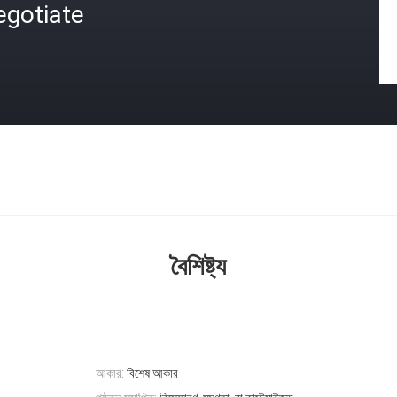
egotiate
বৈশিষ্ট্য
আকার:
বিশেষ আকার