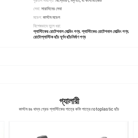
পৃষ্ঠতল সমাপ্তি:
বিস্ফোরণ, মসৃণতা, বা কাস্টমাইজড
সেবা:
সারাদিনের সেবা
মডেল:
কাস্টম মডেল
বিশেষভাবে তুলে ধরা:
,
,
প্লাস্টিকের রোটেশনাল মোল্ডিং পণ্য
প্লাস্টিকের রোটেশনাল মোল্ডিং পণ্য
রোটোপ্লাস্টিক ছাঁচ ঘূর্ণন ছাঁচনির্মাণ পণ্য
গ্যালারী
কাস্টম রঙ খাদ্য গ্রেড প্লাস্টিকের পাত্রে কফি পাত্রে rotoplastic ছাঁচ