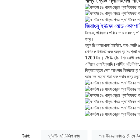
খাদ্য গ্রেড প্লাস্টিকের পাত
জিয়াংসু ইউজে মোল্ড কোম্প
ট্যাঙ্ক, পরিষ্কার পরিবেশগত সরঞ্জাম, পরি
পণ্য।
হুকুন শিল্প কারখানা ইউজিই, কারখানাটি ৬৫
মেশিন ৫ ইউনিট এবং অন্যান্য সংশ্লিষ্ট যন
1200 টন । 75% ছাঁচ বিশ্বব্যাপী রপ্তানি কর
এশিয়ার দেশ ইত্যাদি।কাস্টিং, ছাঁচনির্মা
বিক্রয়োত্তর সেবা আপনার নির্ভরযোগ্য 
আমাদের সহযোগিতা শুরু করার জন্য হুক
ট্যাগ:
ঘূর্ণনশীল ছাঁচনির্মাণ পণ্য
প্লাস্টিকের পণ্য রোটো মোল্ডি