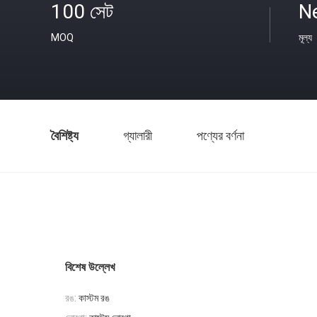
100 সেট
N
MOQ
মূল্য
বৈশিষ্ট্য
গ্যালারী
পণ্যের বর্ণনা
বিশেষ উল্লেখ
রঙ:
কাস্টম রঙ