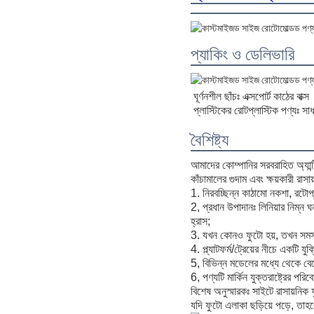
প্যাকিং ও ডেলিভারি
ঘূর্ণনশীল ছাঁচঃ এক্সপোর্ট কাঠের বাক্স
প্লাস্টিকের রোটপ্লাস্টিক পণ্যঃ সাধা
বৈশিষ্ট্য
আমাদের কোম্পানির সরবরাহিত অ্যান্ট
কাঁচামালের গুদাম এবং ক্ষয়কারী রাস
1. নিরবচ্ছিন্ন কাঠামো নকশা, রটোপ্লা
2, প্রধান উপাদানঃ লিনিয়ার নিম্ন 
হ্রাস;
3. যখন কোনও ফুটো হয়, তখন সমস্ত 
4. প্ল্যাটফর্ম/ট্রেয়ের নীচে একটি 
5, বিভিন্ন মডেলের মধ্যে থেকে বেছে
6, পণ্যটি মার্কিন যুক্তরাষ্ট্রের
বিশেষ অনুস্মারকঃ সাইটে রাসায়নিক ফ
যদি ফুটো এলাকা ছড়িয়ে পড়ে, তাহ