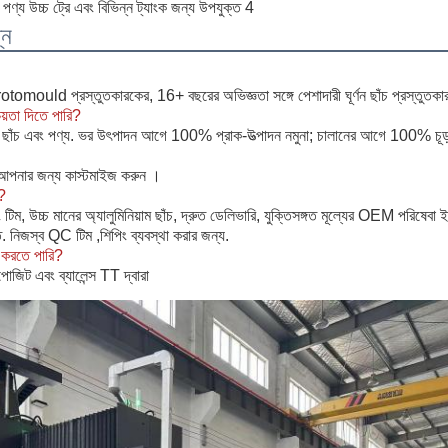
্ন
rotomould প্রস্তুতকারকের, 16+ বছরের অভিজ্ঞতা সঙ্গে পেশাদারী ঘূর্ণন ছাঁচ প্রস্তুতকা
য়তা দিতে পারি?
াঁচ এবং পণ্য. ভর উৎপাদন আগে 100% প্রাক-উত্পাদন নমুনা; চালানের আগে 100% চূড়ান
 আপনার জন্য কাস্টমাইজ করুন ।
?
িম, উচ্চ মানের অ্যালুমিনিয়াম ছাঁচ, দ্রুত ডেলিভারি, যুক্তিসঙ্গত মূল্যের OEM পরিষেবা ইঞ
ন্ত. নিজস্ব QC টিম ,শিপিং ব্যবস্থা করার জন্য.
ন করতে পারি?
জিট এবং ব্যালেন্স TT দ্বারা