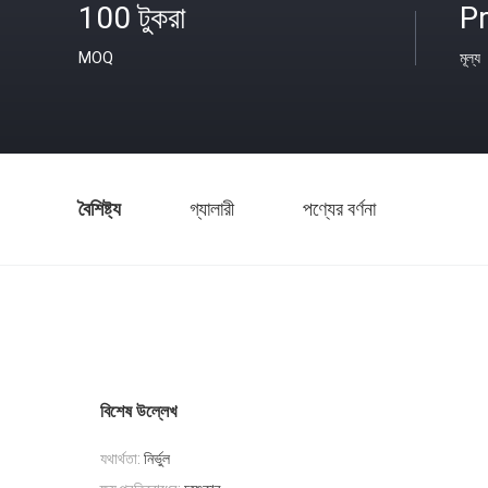
100 টুকরা
Pr
MOQ
মূল্য
বৈশিষ্ট্য
গ্যালারী
পণ্যের বর্ণনা
বিশেষ উল্লেখ
যথার্থতা:
নির্ভুল