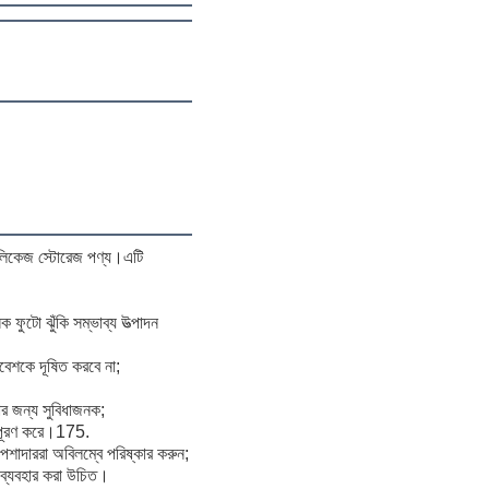
টি-লিকেজ স্টোরেজ পণ্য।এটি
 ফুটো ঝুঁকি সম্ভাব্য উত্পাদন
িবেশকে দূষিত করবে না;
রার জন্য সুবিধাজনক;
ান পূরণ করে।175.
 পেশাদাররা অবিলম্বে পরিষ্কার করুন;
য ব্যবহার করা উচিত।