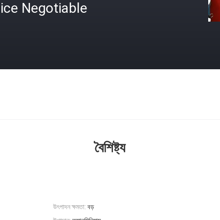
ice Negotiable
বৈশিষ্ট্য
উৎপাদন ক্ষমতা:
বড়