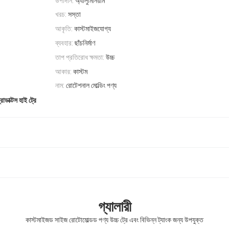
উপাদান:
অ্যালুমিনিয়াম
খরচ:
সস্তা
আকৃতি:
কাস্টমাইজযোগ্য
ব্যবহার:
ছাঁচনির্মাণ
তাপ প্রতিরোধ ক্ষমতা:
উচ্চ
আকার:
কাস্টম
নাম:
রোটেশনাল মোল্ডিং পণ্য
োডাক্টস হাই ট্রে
গ্যালারী
কাস্টমাইজড সাইজ রোটোমোল্ডড পণ্য উচ্চ ট্রে এবং বিভিন্ন ট্যাংক জন্য উপযুক্ত