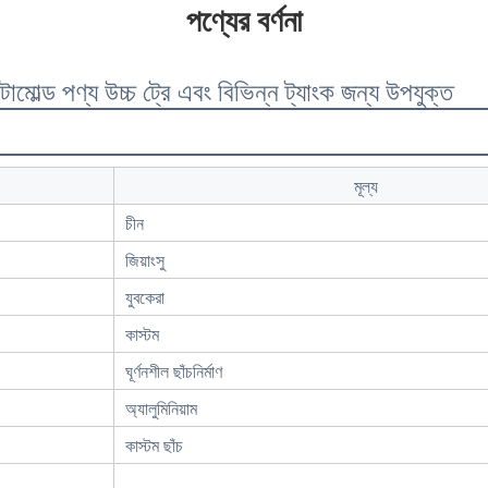
পণ্যের বর্ণনা
োল্ড পণ্য উচ্চ ট্রে এবং বিভিন্ন ট্যাংক জন্য উপযুক্ত
মূল্য
চীন
জিয়াংসু
যুবকেরা
কাস্টম
ঘূর্ণনশীল ছাঁচনির্মাণ
অ্যালুমিনিয়াম
কাস্টম ছাঁচ