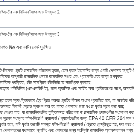
রণত ফিল্ম এবং কার্টন বোর্ড সুরক্ষিত
ি-লিকেজ ট্রেটি রাসায়নিক কাঁচামাল ড্রাম, তেল ড্রাম ইত্যাদির জন্য একটি পেশাদার অ্যান্
ায়নিকের অস্থায়ী রাসায়নিক গুদামে রাসায়নিক সঞ্চয় এবং প্যাকেজিংয়ের জন্য উপযুক্ত.
স্টিক প্রক্রিয়া, ছাঁচ সামগ্রিক ছাঁচনির্মাণের সামগ্রিক ব্যবহার;
ঘনত্বের পলিথিলিন (এলএলডিপিই), ভাল অ্যাসিড এবং ক্ষারীয় ক্ষয় প্রতিরোধের সাথে, রাসায়নিক
তরল স্বয়ংক্রিয়ভাবে ট্রে গ্রিড বরাবর ট্রেটির নীচের অংশে প্রবাহিত হবে, যা সাইটের পর
যুক্তিসঙ্গত নিকাশী স্রোত স্থাপন করা হয় যাতে একসাথে জমা হওয়া ফুটো স্রাব করা যায়;
 নেওয়া যায়, যা রাসায়নিকগুলির যুক্তিসঙ্গত পরিকল্পনা বা রাসায়নিক গুদামগুলির সংশোধন ক
 পরিবেশ সুরক্ষা সংস্থার ফাঁস-নিরোধী প্ল্যাটফর্ম / প্যালেটগুলির জন্য EPA 40 CFR 264 ম
ুটো হলে, যদি ফুটো তরলটি সমস্ত ফাঁস-বিরোধী প্ল্যাটফর্ম / ট্রেতে কেন্দ্রীভূত হয়, দয়া করে
লে পেশাদারদের যথাসময়ে প্লাগিং এবং শোষণের জন্য সংশ্লিষ্ট রাসায়নিক অ্যাডসরপশন পণ্