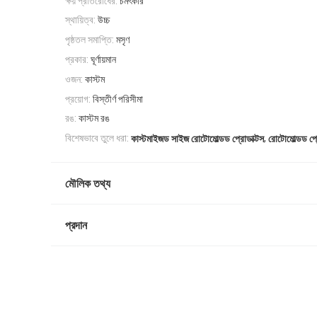
ক্ষয় প্রতিরোধের:
চমৎকার
স্থায়িত্ব:
উচ্চ
পৃষ্ঠতল সমাপ্তি:
মসৃণ
প্রকার:
ঘূর্ণায়মান
ওজন:
কাস্টম
প্রয়োগ:
বিস্তীর্ণ পরিসীমা
রঙ:
কাস্টম রঙ
,
বিশেষভাবে তুলে ধরা:
কাস্টমাইজড সাইজ রোটোমোল্ডড প্রোডাক্টস
রোটোমোল্ডড প্র
মৌলিক তথ্য
প্রদান