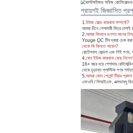
প্রায়শই জিজ্ঞাসিত প্রশ
1.
ইউজ মোল্ড কারখানা সম্পর্কে?
আমরা চীনে পেশাদারী মিত্র ঢালাই 
2.
আমরা কিভাবে গুণগত মানের নিশ্চ
Youge QC টিম দ্বারা চেক করা ছ
থেকে কি কিনতে পারেন?
রোটেশনাল মোল্ডস এবং পিই পণ্য,
4.
কেন ইউজ কারখানা বেছে নিলেন
16+ বছর ধরে পেশাদার রোটমোল্ডিং ট
থেকে চূড়ান্ত প্লাস্টিক পণ্য পর্য
5.
আমরা কোন পেমেন্ট টিয়ার প্রদা
এফওবি / সিআইএফ, এক্সডাব্লু ডিপো