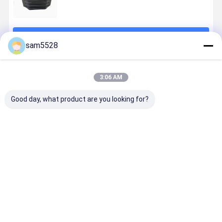
চালিয়ে
sam5528
প্রস্তাবিত পণ্য
3:06 AM
Good day, what product are you looking for?
কাস্টমাইজড রোটারি
বহিরঙ্গন স্পিকার সাউন্ড
রোটেশনাল
বহিরঙ্গন শিশুদের
ছাঁচনির্মাণ পণ্য প্রভাব
বক্সের জন্য
অ্যালুমিনিয়াম মোল্ডিং
প্লাস্টিকের সুইং
প্রতিরোধী পলিথিলিন
কাস্টমাইজড
ফুল প্ল্যান্টার উচ্চ
রটোপ্লাস্টিক ছাঁচ
আউটডোর স্প্রিং
প্লাস্টিকের
স্থায়িত্ব কাস্টমাইজড
শিশুদের প্লাস্টিক
চেয়ার
রোটেশনাল মোল্ডিং
আকার
খেলনা
ভালো দাম
ভালো দাম
ভালো দাম
ভালো দাম
রাসায়নিক প্রতিরোধী