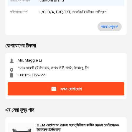
পরিচিতিমুলক নাম
custom Brand
পরিশোধের শর্ত
L/C, D/A, D/P, T/T, ওয়েস্টার্ন ইউনিয়ন, মানিগ্রাম
আরো দেখুন
যোগাযোগের ঠিকানা
Ms. Maggie Li
নং ৬৯ ওয়েস্ট হুইমিন রোড, রুগাও সিটি, নানটং, জিয়াংসু, চীন
+8615900567221
এখন যোগাযোগ
এর সেরা মূল্য পান
OEM রোটেশনাল মোল্ডস অ্যালুমিনিয়াম কাস্টিং মোল্ডস রোটোমোল্ডড
ট্রাক মল্ডগার্ডের জন্য